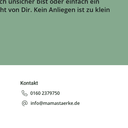
h unsicher bist oder einfach ein
 von Dir. Kein Anliegen ist zu klein
Kontakt
0160 2379750
info@mamastaerke.de